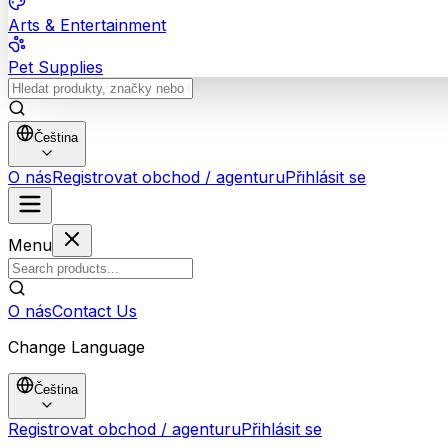
Arts & Entertainment
Pet Supplies
Čeština
O nás
Registrovat obchod / agenturu
Přihlásit se
Menu
O nás
Contact Us
Change Language
Čeština
Registrovat obchod / agenturu
Přihlásit se