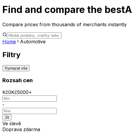
Find and compare the best
A
Compare prices from thousands of merchants instantly
Home
Automotive
Filtry
Vymazat vše
Rozsah cen
Kč
0
Kč
5000+
-
Jít
Ve slevě
Doprava zdarma