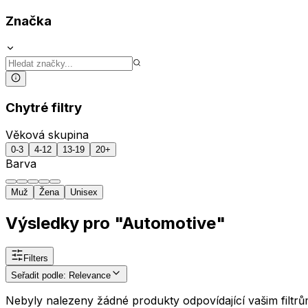
Značka
Chytré filtry
Věková skupina
0-3
4-12
13-19
20+
Barva
Muž
Žena
Unisex
Výsledky pro "Automotive"
Filters
Seřadit podle
:
Relevance
Nebyly nalezeny žádné produkty odpovídající vašim filtrů