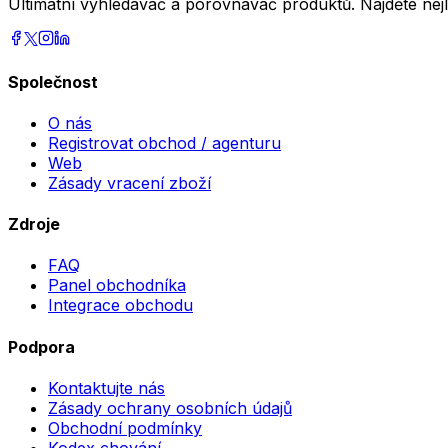
Ultimátní vyhledávač a porovnávač produktů. Najděte nej
Společnost
O nás
Registrovat obchod / agenturu
Web
Zásady vracení zboží
Zdroje
FAQ
Panel obchodníka
Integrace obchodu
Podpora
Kontaktujte nás
Zásady ochrany osobních údajů
Obchodní podmínky
Kodex chování