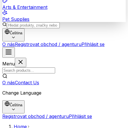
Arts & Entertainment
Pet Supplies
Čeština
O nás
Registrovat obchod / agenturu
Přihlásit se
Menu
O nás
Contact Us
Change Language
Čeština
Registrovat obchod / agenturu
Přihlásit se
Home