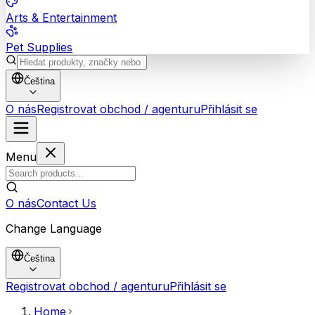
Arts & Entertainment
Pet Supplies
Čeština
O nás
Registrovat obchod / agenturu
Přihlásit se
Menu
O nás
Contact Us
Change Language
Čeština
Registrovat obchod / agenturu
Přihlásit se
Home