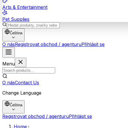
Arts & Entertainment
Pet Supplies
Čeština
O nás
Registrovat obchod / agenturu
Přihlásit se
Menu
O nás
Contact Us
Change Language
Čeština
Registrovat obchod / agenturu
Přihlásit se
Home