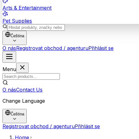
Arts & Entertainment
Pet Supplies
Čeština
O nás
Registrovat obchod / agenturu
Přihlásit se
Menu
O nás
Contact Us
Change Language
Čeština
Registrovat obchod / agenturu
Přihlásit se
Home