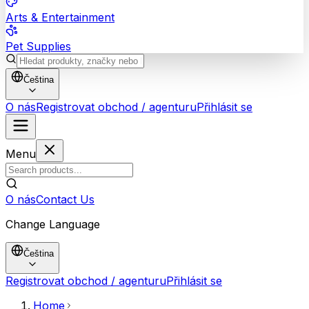
Arts & Entertainment
Pet Supplies
Čeština
O nás
Registrovat obchod / agenturu
Přihlásit se
Menu
O nás
Contact Us
Change Language
Čeština
Registrovat obchod / agenturu
Přihlásit se
Home